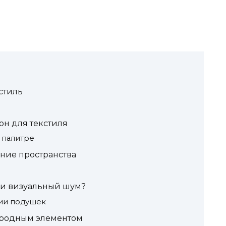
стиль
он для текстиля
 палитре
ение пространства
ли визуальный шум?
ии подушек
жеродным элементом