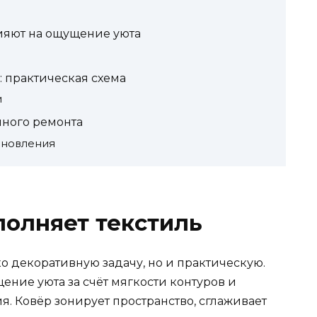
лияют на ощущение уюта
: практическая схема
и
лного ремонта
бновления
олняет текстиль
ко декоративную задачу, но и практическую.
ение уюта за счёт мягкости контуров и
. Ковёр зонирует пространство, сглаживает