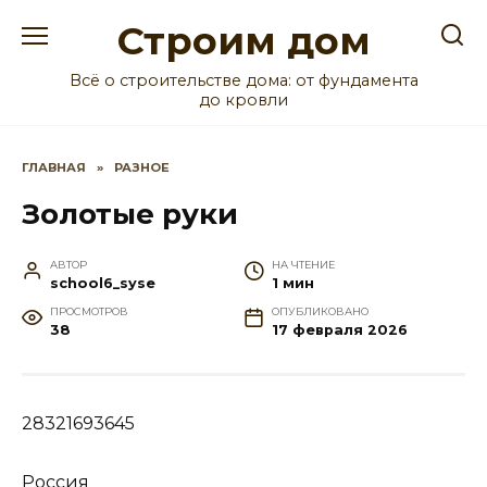
Перейти
Строим дом
к
содержанию
Всё о строительстве дома: от фундамента
до кровли
ГЛАВНАЯ
»
РАЗНОЕ
Золотые руки
АВТОР
НА ЧТЕНИЕ
school6_syse
1 мин
ПРОСМОТРОВ
ОПУБЛИКОВАНО
38
17 февраля 2026
28321693645
Россия