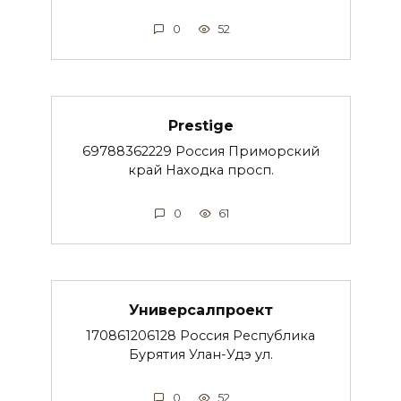
0
52
Prestige
69788362229 Россия Приморский
край Находка просп.
0
61
Универсалпроект
170861206128 Россия Республика
Бурятия Улан-Удэ ул.
0
52