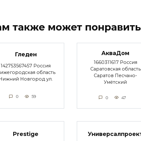
ам также может понравить
АкваДом
Гледен
1660311617 Россия
142753567457 Россия
Саратовская область
ижегородская область
Саратов Песчано-
Нижний Новгород ул.
Умётский
0
59
0
47
Prestige
Универсалпроек