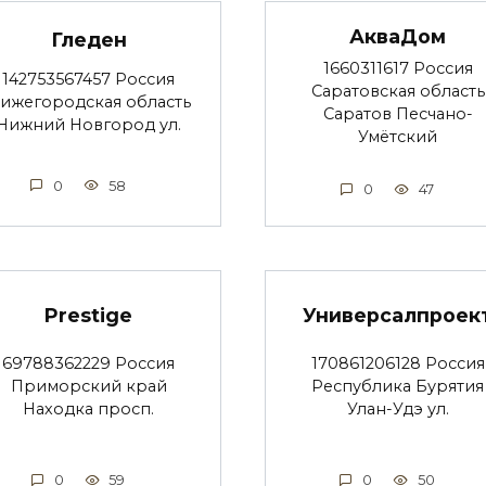
АкваДом
Гледен
1660311617 Россия
142753567457 Россия
Саратовская область
ижегородская область
Саратов Песчано-
Нижний Новгород ул.
Умётский
0
58
0
47
Prestige
Универсалпроек
69788362229 Россия
170861206128 Россия
Приморский край
Республика Бурятия
Находка просп.
Улан-Удэ ул.
0
59
0
50