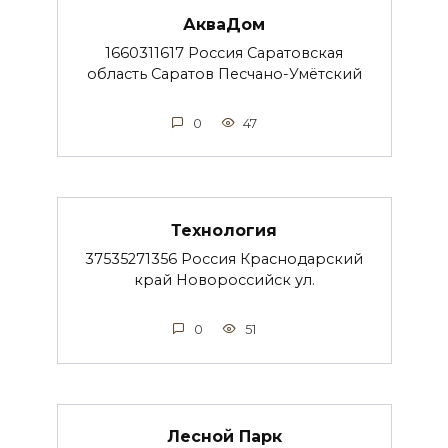
АкваДом
1660311617 Россия Саратовская
область Саратов Песчано-Умётский
0
47
Технология
37535271356 Россия Краснодарский
край Новороссийск ул.
0
51
Лесной Парк