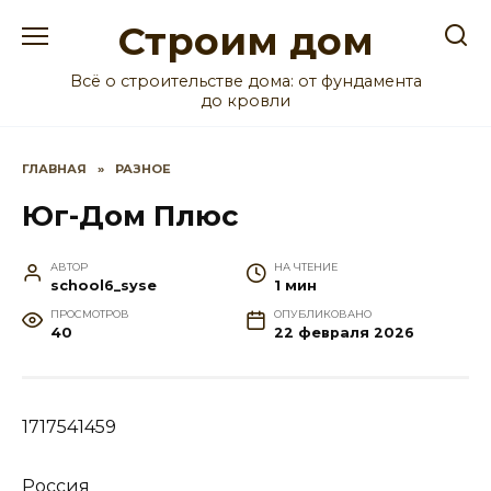
Перейти
Строим дом
к
содержанию
Всё о строительстве дома: от фундамента
до кровли
ГЛАВНАЯ
»
РАЗНОЕ
Юг-Дом Плюс
АВТОР
НА ЧТЕНИЕ
school6_syse
1 мин
ПРОСМОТРОВ
ОПУБЛИКОВАНО
40
22 февраля 2026
1717541459
Россия