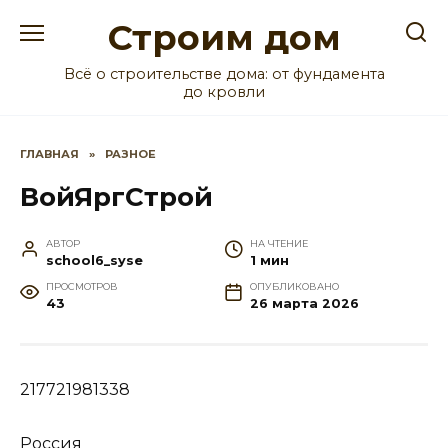
Перейти
Строим дом
к
содержанию
Всё о строительстве дома: от фундамента
до кровли
ГЛАВНАЯ
»
РАЗНОЕ
ВойЯргСтрой
АВТОР
НА ЧТЕНИЕ
school6_syse
1 мин
ПРОСМОТРОВ
ОПУБЛИКОВАНО
43
26 марта 2026
217721981338
Россия