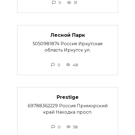
0
51
Лесной Парк
5050981874 Россия Иркутская
область Иркутск ул.
0
48
Prestige
69788362229 Россия Приморский
край Находка просп.
0
58