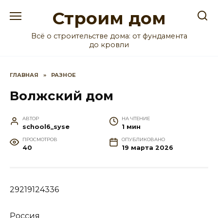
Перейти
Строим дом
к
содержанию
Всё о строительстве дома: от фундамента
до кровли
ГЛАВНАЯ
»
РАЗНОЕ
Волжский дом
АВТОР
НА ЧТЕНИЕ
school6_syse
1 мин
ПРОСМОТРОВ
ОПУБЛИКОВАНО
40
19 марта 2026
29219124336
Россия