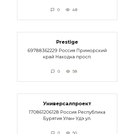
0
48
Prestige
69788362229 Россия Приморский
край Находка просп.
0
58
Универсалпроект
170861206128 Россия Республика
Бурятия Улан-Удэ ул.
0
50