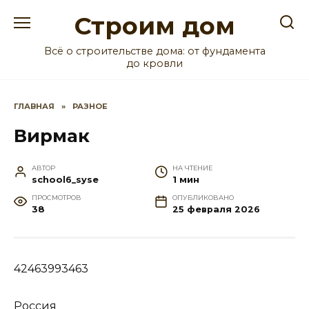
Перейти
Строим дом
к
содержанию
Всё о строительстве дома: от фундамента
до кровли
ГЛАВНАЯ
»
РАЗНОЕ
Вирмак
АВТОР
НА ЧТЕНИЕ
school6_syse
1 мин
ПРОСМОТРОВ
ОПУБЛИКОВАНО
38
25 февраля 2026
42463993463
Россия