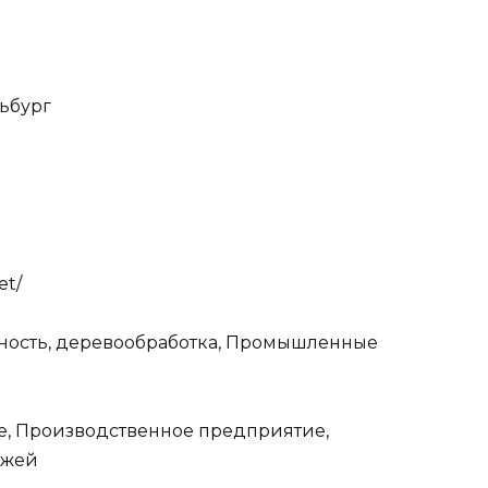
льбург
et/
ность, деревообработка, Промышленные
, Производственное предприятие,
джей