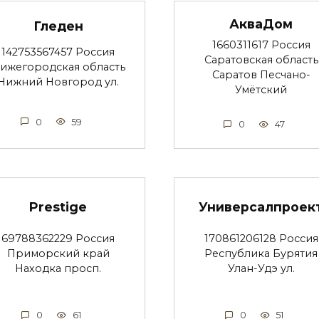
АкваДом
Гледен
1660311617 Россия
142753567457 Россия
Саратовская область
ижегородская область
Саратов Песчано-
Нижний Новгород ул.
Умётский
0
59
0
47
Prestige
Универсалпроек
69788362229 Россия
170861206128 Россия
Приморский край
Республика Бурятия
Находка просп.
Улан-Удэ ул.
0
61
0
51