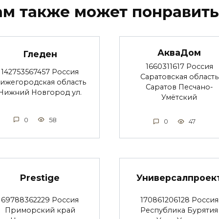
ам также может понравить
АкваДом
Гледен
1660311617 Россия
142753567457 Россия
Саратовская область
ижегородская область
Саратов Песчано-
Нижний Новгород ул.
Умётский
0
58
0
47
Prestige
Универсалпроек
69788362229 Россия
170861206128 Россия
Приморский край
Республика Бурятия