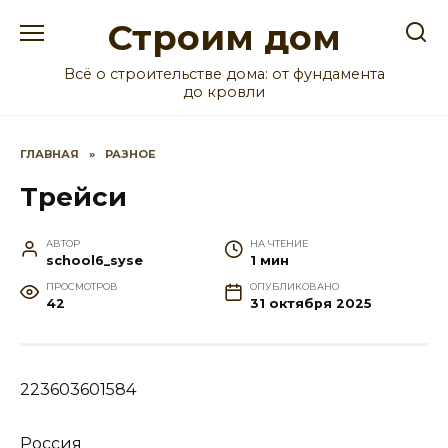
Перейти
Строим дом
к
содержанию
Всё о строительстве дома: от фундамента
до кровли
ГЛАВНАЯ
»
РАЗНОЕ
Трейси
АВТОР
НА ЧТЕНИЕ
school6_syse
1 мин
ПРОСМОТРОВ
ОПУБЛИКОВАНО
42
31 октября 2025
223603601584
Россия