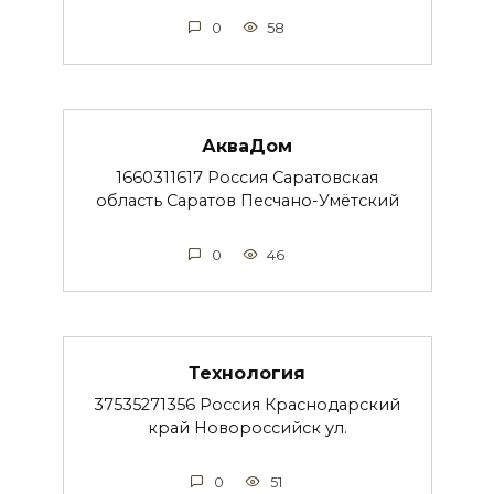
0
58
АкваДом
1660311617 Россия Саратовская
область Саратов Песчано-Умётский
0
46
Технология
37535271356 Россия Краснодарский
край Новороссийск ул.
0
51