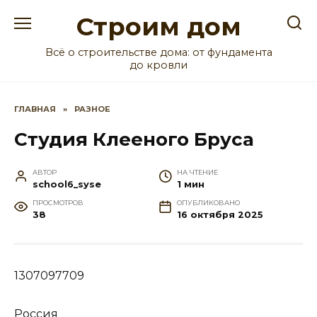
Перейти
Строим дом
к
содержанию
Всё о строительстве дома: от фундамента
до кровли
ГЛАВНАЯ
»
РАЗНОЕ
Студия Клееного Бруса
АВТОР
НА ЧТЕНИЕ
school6_syse
1 мин
ПРОСМОТРОВ
ОПУБЛИКОВАНО
38
16 октября 2025
1307097709
Россия