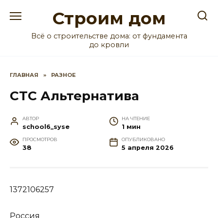
Перейти
Строим дом
к
содержанию
Всё о строительстве дома: от фундамента
до кровли
ГЛАВНАЯ
»
РАЗНОЕ
СТС Альтернатива
АВТОР
НА ЧТЕНИЕ
school6_syse
1 мин
ПРОСМОТРОВ
ОПУБЛИКОВАНО
38
5 апреля 2026
1372106257
Россия