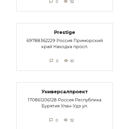
0
52
Prestige
69788362229 Россия Приморский
край Находка просп.
0
61
Универсалпроект
170861206128 Россия Республика
Бурятия Улан-Удэ ул.
0
52