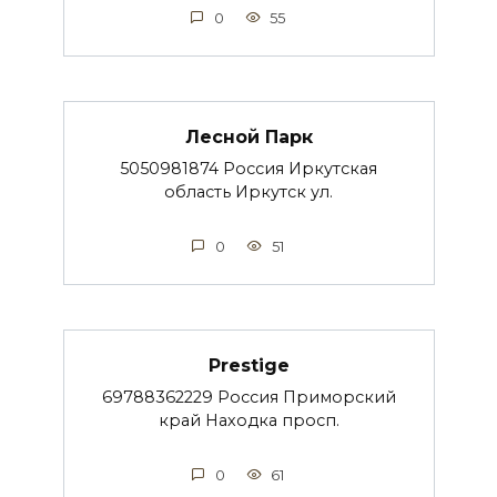
0
55
Лесной Парк
5050981874 Россия Иркутская
область Иркутск ул.
0
51
Prestige
69788362229 Россия Приморский
край Находка просп.
0
61