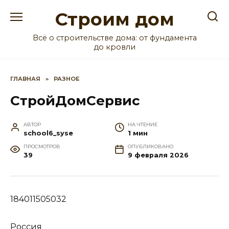
Перейти
Строим дом
к
содержанию
Всё о строительстве дома: от фундамента
до кровли
ГЛАВНАЯ
»
РАЗНОЕ
СтройДомСервис
АВТОР
НА ЧТЕНИЕ
school6_syse
1 мин
ПРОСМОТРОВ
ОПУБЛИКОВАНО
39
9 февраля 2026
184011505032
Россия