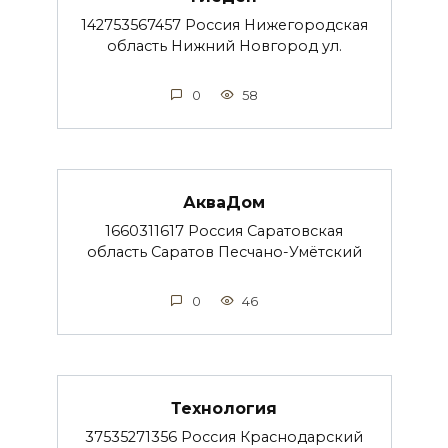
142753567457 Россия Нижегородская
область Нижний Новгород ул.
0
58
АкваДом
1660311617 Россия Саратовская
область Саратов Песчано-Умётский
0
46
Технология
37535271356 Россия Краснодарский