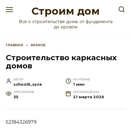
Перейти
Строим дом
к
содержанию
Всё о строительстве дома: от фундамента
до кровли
ГЛАВНАЯ
»
РАЗНОЕ
Строительство каркасных
домов
АВТОР
НА ЧТЕНИЕ
school6_syse
1 мин
ПРОСМОТРОВ
ОПУБЛИКОВАНО
35
21 марта 2026
52184326979