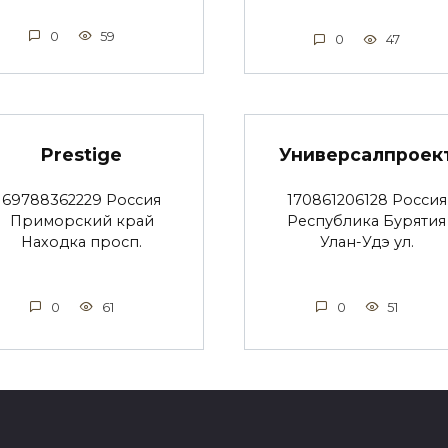
0
59
0
47
Prestige
Универсалпроек
69788362229 Россия
170861206128 Россия
Приморский край
Республика Бурятия
Находка просп.
Улан-Удэ ул.
0
61
0
51