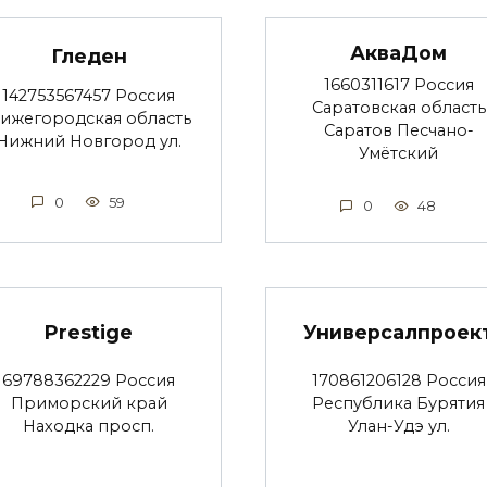
АкваДом
Гледен
1660311617 Россия
142753567457 Россия
Саратовская область
ижегородская область
Саратов Песчано-
Нижний Новгород ул.
Умётский
0
59
0
48
Prestige
Универсалпроек
69788362229 Россия
170861206128 Россия
Приморский край
Республика Бурятия
Находка просп.
Улан-Удэ ул.