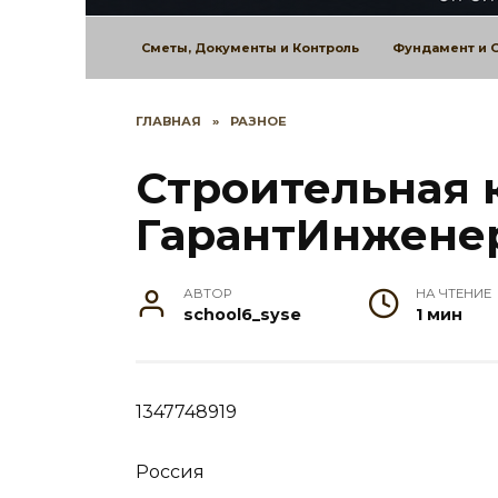
Сметы, Документы и Контроль
Фундамент и 
ГЛАВНАЯ
»
РАЗНОЕ
Строительная 
ГарантИнжене
АВТОР
НА ЧТЕНИЕ
school6_syse
1 мин
1347748919
Россия