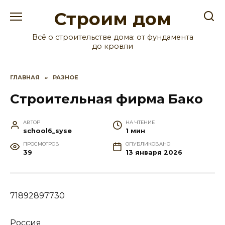
Перейти
Строим дом
к
содержанию
Всё о строительстве дома: от фундамента
до кровли
ГЛАВНАЯ
»
РАЗНОЕ
Строительная фирма Бако
АВТОР
НА ЧТЕНИЕ
school6_syse
1 мин
ПРОСМОТРОВ
ОПУБЛИКОВАНО
39
13 января 2026
71892897730
Россия