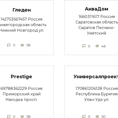
АкваДом
Гледен
1660311617 Россия
142753567457 Россия
Саратовская область
ижегородская область
Саратов Песчано-
Нижний Новгород ул.
Умётский
0
58
0
46
Prestige
Универсалпроек
69788362229 Россия
170861206128 Россия
Приморский край
Республика Бурятия
Находка просп.
Улан-Удэ ул.
0
58
0
50