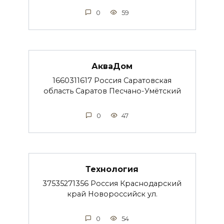
0
59
АкваДом
1660311617 Россия Саратовская
область Саратов Песчано-Умётский
0
47
Технология
37535271356 Россия Краснодарский
край Новороссийск ул.
0
54