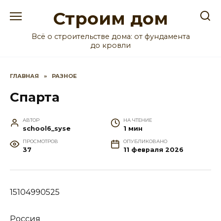
Перейти
Строим дом
к
содержанию
Всё о строительстве дома: от фундамента
до кровли
ГЛАВНАЯ
»
РАЗНОЕ
Спарта
АВТОР
НА ЧТЕНИЕ
school6_syse
1 мин
ПРОСМОТРОВ
ОПУБЛИКОВАНО
37
11 февраля 2026
15104990525
Россия