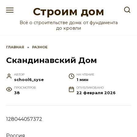
Перейти
Строим дом
к
содержанию
Всё о строительстве дома: от фундамента
до кровли
ГЛАВНАЯ
»
РАЗНОЕ
Скандинавский Дом
АВТОР
НА ЧТЕНИЕ
school6_syse
1 мин
ПРОСМОТРОВ
ОПУБЛИКОВАНО
38
22 февраля 2026
128044057372
Россия