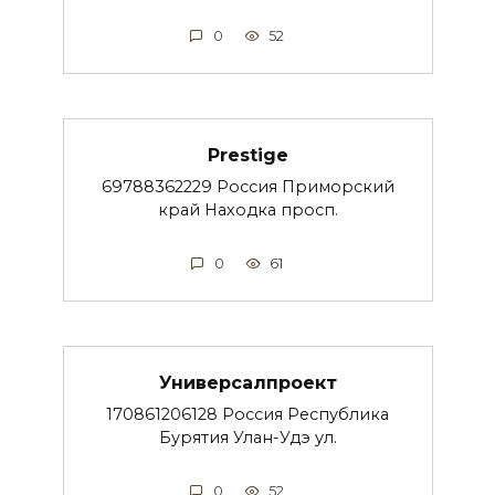
0
52
Prestige
69788362229 Россия Приморский
край Находка просп.
0
61
Универсалпроект
170861206128 Россия Республика
Бурятия Улан-Удэ ул.
0
52