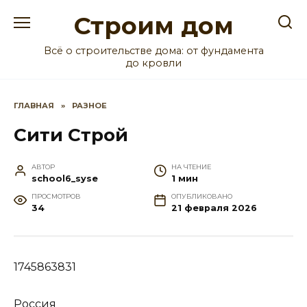
Перейти
Строим дом
к
содержанию
Всё о строительстве дома: от фундамента
до кровли
ГЛАВНАЯ
»
РАЗНОЕ
Сити Строй
АВТОР
НА ЧТЕНИЕ
school6_syse
1 мин
ПРОСМОТРОВ
ОПУБЛИКОВАНО
34
21 февраля 2026
1745863831
Россия