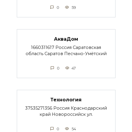
0
59
АкваДом
1660311617 Россия Саратовская
область Саратов Песчано-Умётский
0
47
Технология
37535271356 Россия Краснодарский
край Новороссийск ул.
0
54