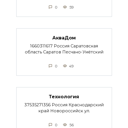
0
59
АкваДом
1660311617 Россия Саратовская
область Саратов Песчано-Умётский
0
49
Технология
37535271356 Россия Краснодарский
край Новороссийск ул.
0
56