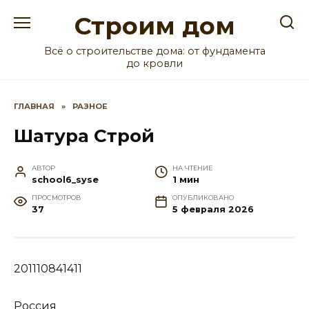
Перейти
Строим дом
к
содержанию
Всё о строительстве дома: от фундамента
до кровли
ГЛАВНАЯ
»
РАЗНОЕ
Шатура Строй
АВТОР
НА ЧТЕНИЕ
school6_syse
1 мин
ПРОСМОТРОВ
ОПУБЛИКОВАНО
37
5 февраля 2026
201110841411
Россия