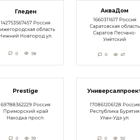
АкваДом
Гледен
1660311617 Россия
142753567457 Россия
Саратовская область
ижегородская область
Саратов Песчано-
Нижний Новгород ул.
Умётский
0
58
0
47
Prestige
Универсалпроек
69788362229 Россия
170861206128 Россия
Приморский край
Республика Бурятия
Находка просп.
Улан-Удэ ул.
0
59
0
50