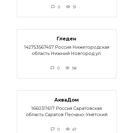
0
51
Гледен
142753567457 Россия Нижегородская
область Нижний Новгород ул.
0
58
АкваДом
1660311617 Россия Саратовская
область Саратов Песчано-Умётский
0
47