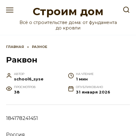
Перейти
Строим дом
к
содержанию
Всё о строительстве дома: от фундамента
до кровли
ГЛАВНАЯ
»
РАЗНОЕ
Раквон
АВТОР
НА ЧТЕНИЕ
school6_syse
1 мин
ПРОСМОТРОВ
ОПУБЛИКОВАНО
38
31 января 2026
184178241451
Россия