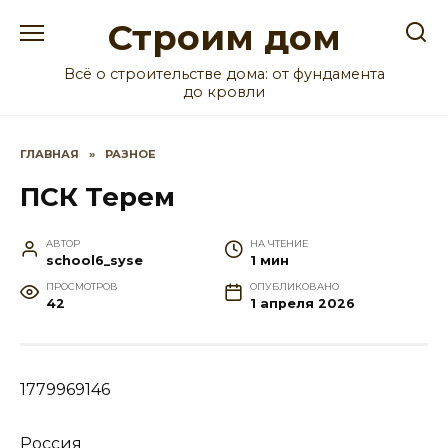
Перейти
Строим дом
к
содержанию
Всё о строительстве дома: от фундамента
до кровли
ГЛАВНАЯ
»
РАЗНОЕ
ПСК Терем
АВТОР
НА ЧТЕНИЕ
school6_syse
1 мин
ПРОСМОТРОВ
ОПУБЛИКОВАНО
42
1 апреля 2026
1779969146
Россия