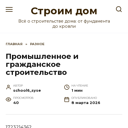
Перейти
Строим дом
к
содержанию
Всё о строительстве дома: от фундамента
до кровли
ГЛАВНАЯ
»
РАЗНОЕ
Промышленное и
гражданское
строительство
АВТОР
НА ЧТЕНИЕ
school6_syse
1 мин
ПРОСМОТРОВ
ОПУБЛИКОВАНО
40
8 марта 2026
1723214362