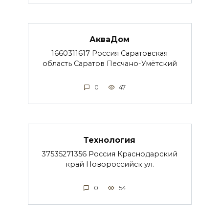
АкваДом
1660311617 Россия Саратовская
область Саратов Песчано-Умётский
0
47
Технология
37535271356 Россия Краснодарский
край Новороссийск ул.
0
54