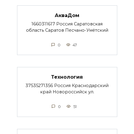
АкваДом
1660311617 Россия Саратовская
область Саратов Песчано-Умётский
0
47
Технология
37535271356 Россия Краснодарский
край Новороссийск ул.
0
51