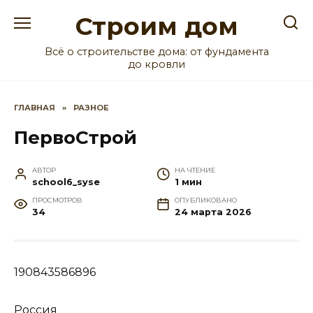
Перейти
Строим дом
к
содержанию
Всё о строительстве дома: от фундамента
до кровли
ГЛАВНАЯ
»
РАЗНОЕ
ПервоСтрой
АВТОР
НА ЧТЕНИЕ
school6_syse
1 мин
ПРОСМОТРОВ
ОПУБЛИКОВАНО
34
24 марта 2026
190843586896
Россия