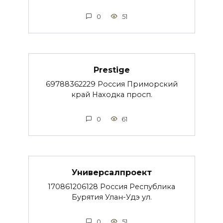
0
51
Prestige
69788362229 Россия Приморский
край Находка просп.
0
61
Универсалпроект
170861206128 Россия Республика
Бурятия Улан-Удэ ул.
0
51