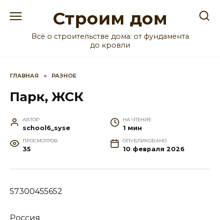
Перейти
Строим дом
к
содержанию
Всё о строительстве дома: от фундамента
до кровли
ГЛАВНАЯ
»
РАЗНОЕ
Парк, ЖСК
АВТОР
НА ЧТЕНИЕ
school6_syse
1 мин
ПРОСМОТРОВ
ОПУБЛИКОВАНО
35
10 февраля 2026
57300455652
Россия