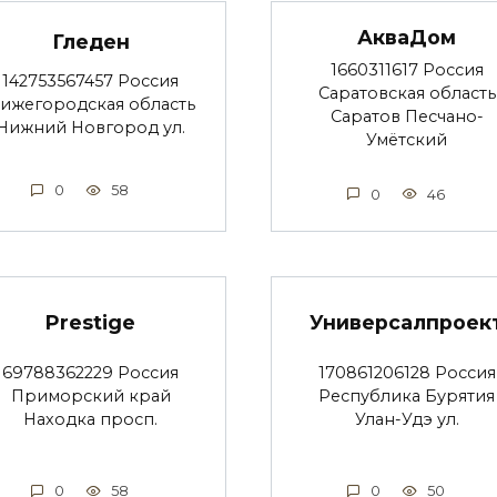
АкваДом
Гледен
1660311617 Россия
142753567457 Россия
Саратовская область
ижегородская область
Саратов Песчано-
Нижний Новгород ул.
Умётский
0
58
0
46
Prestige
Универсалпроек
69788362229 Россия
170861206128 Россия
Приморский край
Республика Бурятия
Находка просп.
Улан-Удэ ул.
0
58
0
50