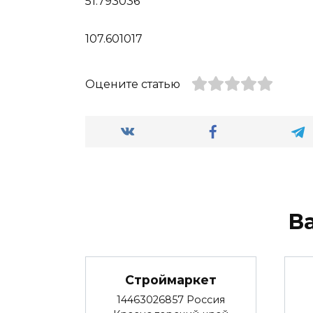
51.793036
107.601017
Оцените статью
В
Строймаркет
14463026857 Россия