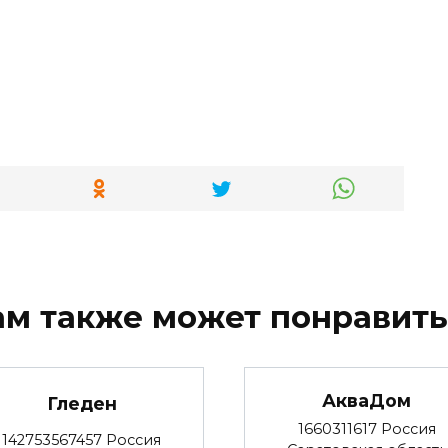
ам также может понравить
АкваДом
Гледен
1660311617 Россия
142753567457 Россия