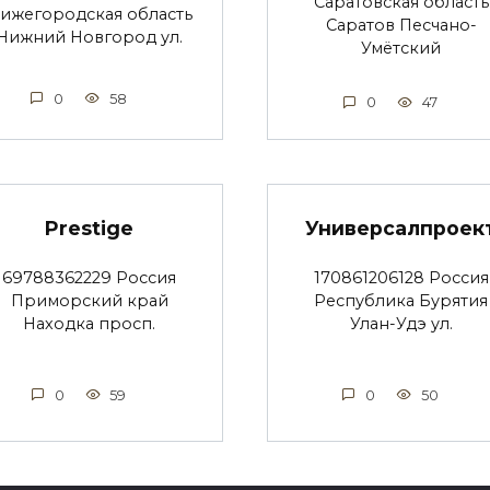
Саратовская область
ижегородская область
Саратов Песчано-
Нижний Новгород ул.
Умётский
0
58
0
47
Prestige
Универсалпроек
69788362229 Россия
170861206128 Россия
Приморский край
Республика Бурятия
Находка просп.
Улан-Удэ ул.
0
59
0
50