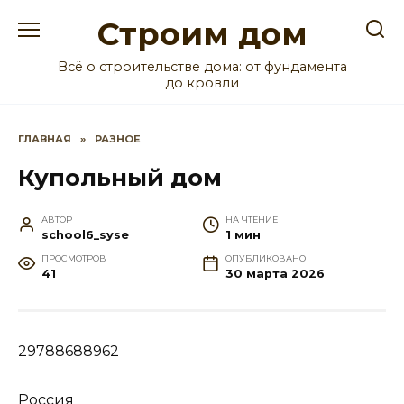
Перейти
Строим дом
к
содержанию
Всё о строительстве дома: от фундамента
до кровли
ГЛАВНАЯ
»
РАЗНОЕ
Купольный дом
АВТОР
НА ЧТЕНИЕ
school6_syse
1 мин
ПРОСМОТРОВ
ОПУБЛИКОВАНО
41
30 марта 2026
29788688962
Россия