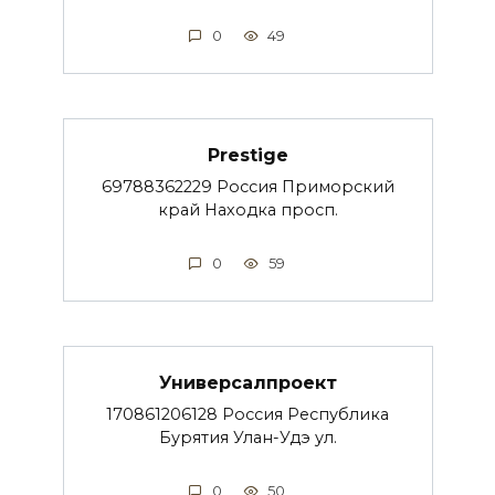
0
49
Prestige
69788362229 Россия Приморский
край Находка просп.
0
59
Универсалпроект
170861206128 Россия Республика
Бурятия Улан-Удэ ул.
0
50