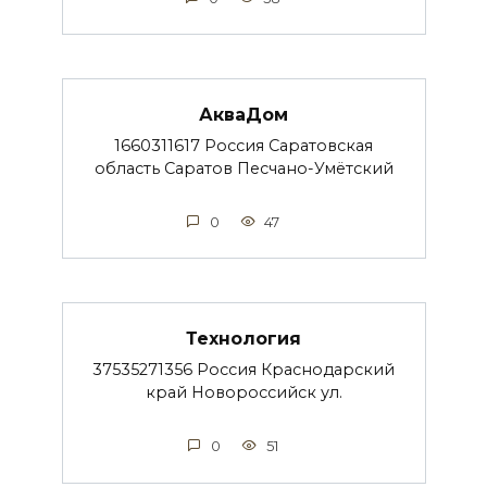
АкваДом
1660311617 Россия Саратовская
область Саратов Песчано-Умётский
0
47
Технология
37535271356 Россия Краснодарский
край Новороссийск ул.
0
51