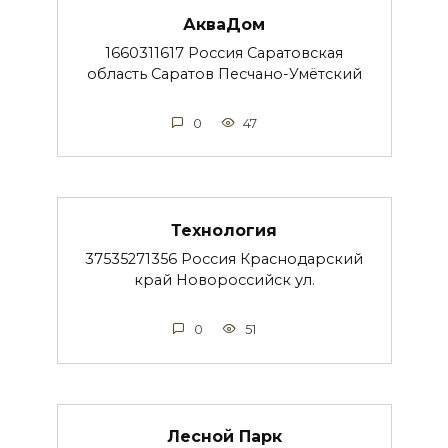
АкваДом
1660311617 Россия Саратовская
область Саратов Песчано-Умётский
0
47
Технология
37535271356 Россия Краснодарский
край Новороссийск ул.
0
51
Лесной Парк