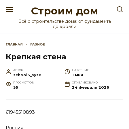
Перейти
Строим дом
к
содержанию
Всё о строительстве дома: от фундамента
до кровли
ГЛАВНАЯ
»
РАЗНОЕ
Крепкая стена
АВТОР
НА ЧТЕНИЕ
school6_syse
1 мин
ПРОСМОТРОВ
ОПУБЛИКОВАНО
35
24 февраля 2026
61945510893
Россия