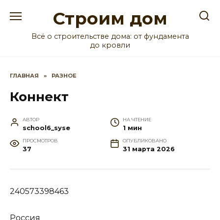
Перейти
Строим дом
к
содержанию
Всё о строительстве дома: от фундамента
до кровли
ГЛАВНАЯ
»
РАЗНОЕ
Коннект
АВТОР
НА ЧТЕНИЕ
school6_syse
1 мин
ПРОСМОТРОВ
ОПУБЛИКОВАНО
37
31 марта 2026
240573398463
Россия