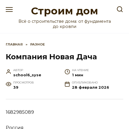
Перейти
Строим дом
к
содержанию
Всё о строительстве дома: от фундамента
до кровли
ГЛАВНАЯ
»
РАЗНОЕ
Компания Новая Дача
АВТОР
НА ЧТЕНИЕ
school6_syse
1 мин
ПРОСМОТРОВ
ОПУБЛИКОВАНО
39
28 февраля 2026
1682985089
Россия