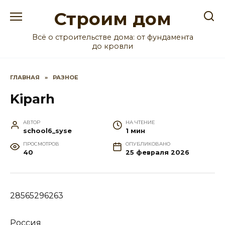
Перейти
Строим дом
к
содержанию
Всё о строительстве дома: от фундамента
до кровли
ГЛАВНАЯ
»
РАЗНОЕ
Kiparh
АВТОР
НА ЧТЕНИЕ
school6_syse
1 мин
ПРОСМОТРОВ
ОПУБЛИКОВАНО
40
25 февраля 2026
28565296263
Россия