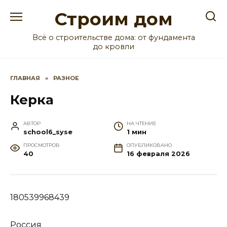
Перейти
Строим дом
к
содержанию
Всё о строительстве дома: от фундамента
до кровли
ГЛАВНАЯ
»
РАЗНОЕ
Керка
АВТОР
НА ЧТЕНИЕ
school6_syse
1 мин
ПРОСМОТРОВ
ОПУБЛИКОВАНО
40
16 февраля 2026
180539968439
Россия