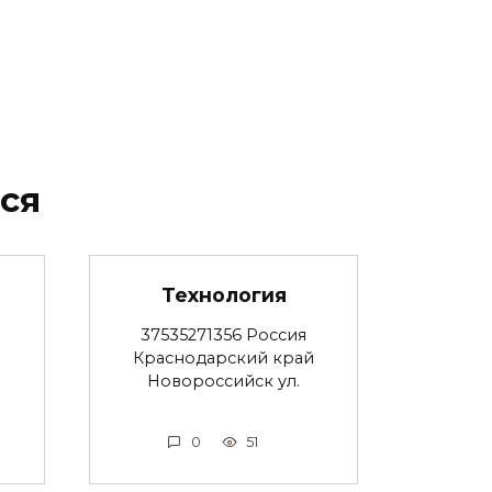
ся
Технология
37535271356 Россия
Краснодарский край
Новороссийск ул.
0
51