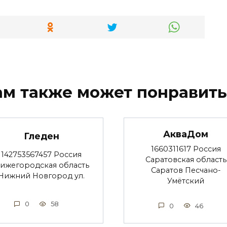
ам также может понравить
АкваДом
Гледен
1660311617 Россия
142753567457 Россия
Саратовская область
ижегородская область
Саратов Песчано-
Нижний Новгород ул.
Умётский
0
58
0
46