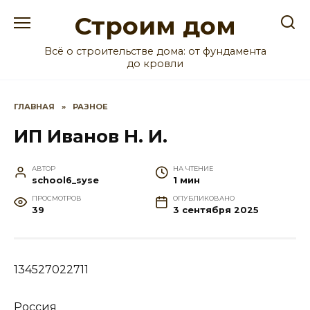
Перейти
Строим дом
к
содержанию
Всё о строительстве дома: от фундамента
до кровли
ГЛАВНАЯ
»
РАЗНОЕ
ИП Иванов Н. И.
АВТОР
НА ЧТЕНИЕ
school6_syse
1 мин
ПРОСМОТРОВ
ОПУБЛИКОВАНО
39
3 сентября 2025
134527022711
Россия