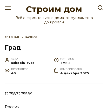
Перейти
Строим дом
к
содержанию
Всё о строительстве дома: от фундамента
до кровли
ГЛАВНАЯ
»
РАЗНОЕ
Град
АВТОР
НА ЧТЕНИЕ
school6_syse
1 мин
ПРОСМОТРОВ
ОПУБЛИКОВАНО
40
4 декабря 2025
127587275589
Россия