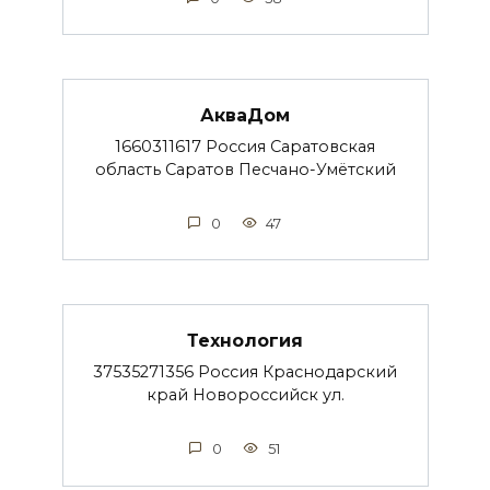
АкваДом
1660311617 Россия Саратовская
область Саратов Песчано-Умётский
0
47
Технология
37535271356 Россия Краснодарский
край Новороссийск ул.
0
51