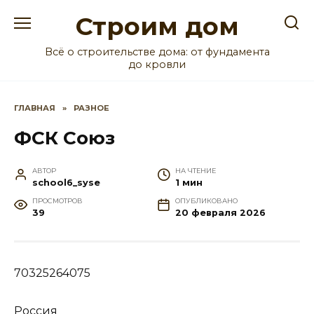
Перейти
Строим дом
к
содержанию
Всё о строительстве дома: от фундамента
до кровли
ГЛАВНАЯ
»
РАЗНОЕ
ФСК Союз
АВТОР
НА ЧТЕНИЕ
school6_syse
1 мин
ПРОСМОТРОВ
ОПУБЛИКОВАНО
39
20 февраля 2026
70325264075
Россия