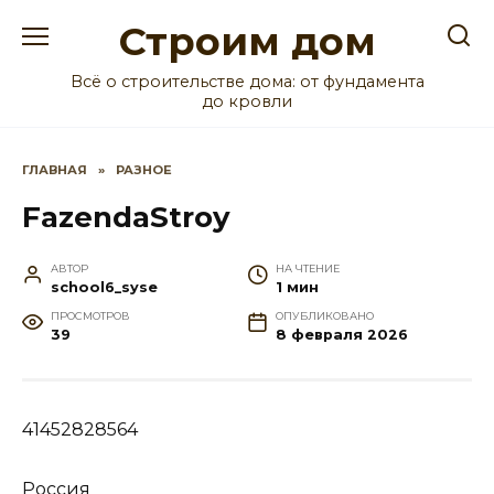
Перейти
Строим дом
к
содержанию
Всё о строительстве дома: от фундамента
до кровли
ГЛАВНАЯ
»
РАЗНОЕ
FazendaStroy
АВТОР
НА ЧТЕНИЕ
school6_syse
1 мин
ПРОСМОТРОВ
ОПУБЛИКОВАНО
39
8 февраля 2026
41452828564
Россия