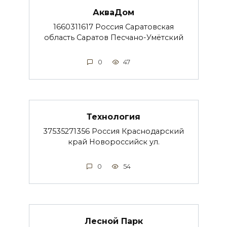
АкваДом
1660311617 Россия Саратовская
область Саратов Песчано-Умётский
0
47
Технология
37535271356 Россия Краснодарский
край Новороссийск ул.
0
54
Лесной Парк