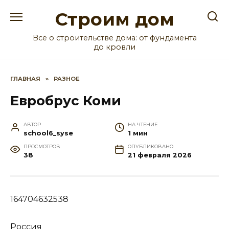
Перейти
Строим дом
к
содержанию
Всё о строительстве дома: от фундамента
до кровли
ГЛАВНАЯ
»
РАЗНОЕ
Евробрус Коми
АВТОР
НА ЧТЕНИЕ
school6_syse
1 мин
ПРОСМОТРОВ
ОПУБЛИКОВАНО
38
21 февраля 2026
164704632538
Россия