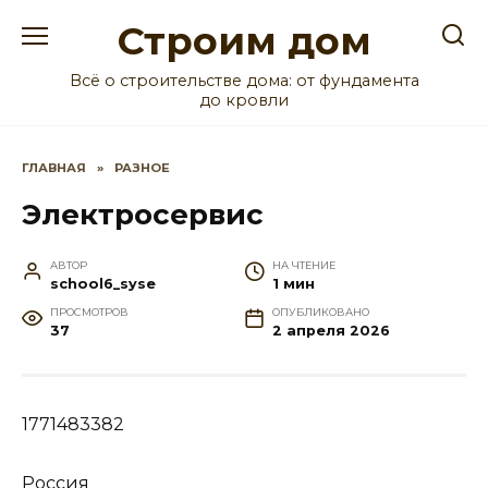
Перейти
Строим дом
к
содержанию
Всё о строительстве дома: от фундамента
до кровли
ГЛАВНАЯ
»
РАЗНОЕ
Электросервис
АВТОР
НА ЧТЕНИЕ
school6_syse
1 мин
ПРОСМОТРОВ
ОПУБЛИКОВАНО
37
2 апреля 2026
1771483382
Россия