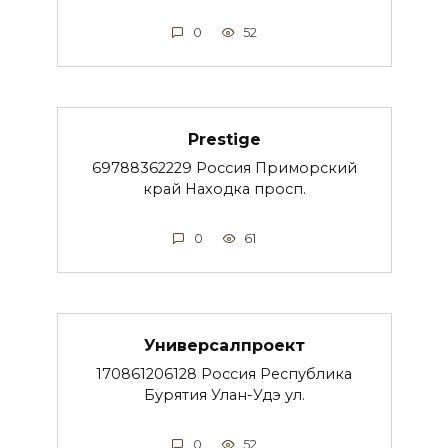
0
52
Prestige
69788362229 Россия Приморский
край Находка просп.
0
61
Универсалпроект
170861206128 Россия Республика
Бурятия Улан-Удэ ул.
0
52