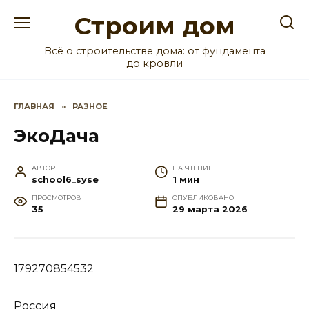
Перейти
Строим дом
к
содержанию
Всё о строительстве дома: от фундамента
до кровли
ГЛАВНАЯ
»
РАЗНОЕ
ЭкоДача
АВТОР
НА ЧТЕНИЕ
school6_syse
1 мин
ПРОСМОТРОВ
ОПУБЛИКОВАНО
35
29 марта 2026
179270854532
Россия