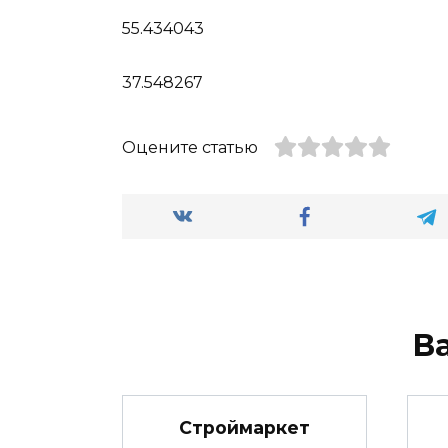
55.434043
37.548267
Оцените статью
В
Строймаркет