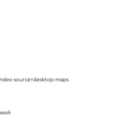
/?yandex-source=desktop-maps
джей