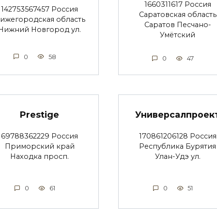
1660311617 Россия
142753567457 Россия
Саратовская область
ижегородская область
Саратов Песчано-
Нижний Новгород ул.
Умётский
0
58
0
47
Prestige
Универсалпроек
69788362229 Россия
170861206128 Россия
Приморский край
Республика Бурятия
Находка просп.
Улан-Удэ ул.
0
61
0
51