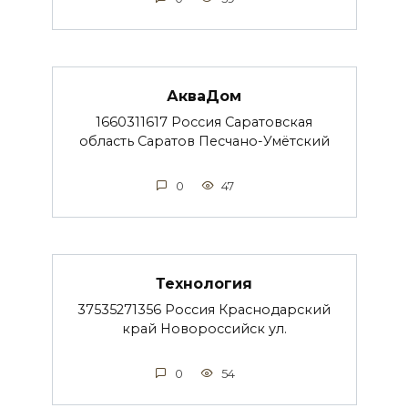
АкваДом
1660311617 Россия Саратовская
область Саратов Песчано-Умётский
0
47
Технология
37535271356 Россия Краснодарский
край Новороссийск ул.
0
54