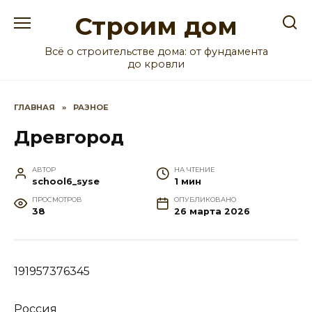
Перейти
Строим дом
к
содержанию
Всё о строительстве дома: от фундамента
до кровли
ГЛАВНАЯ
»
РАЗНОЕ
Древгород
АВТОР
НА ЧТЕНИЕ
school6_syse
1 мин
ПРОСМОТРОВ
ОПУБЛИКОВАНО
38
26 марта 2026
191957376345
Россия