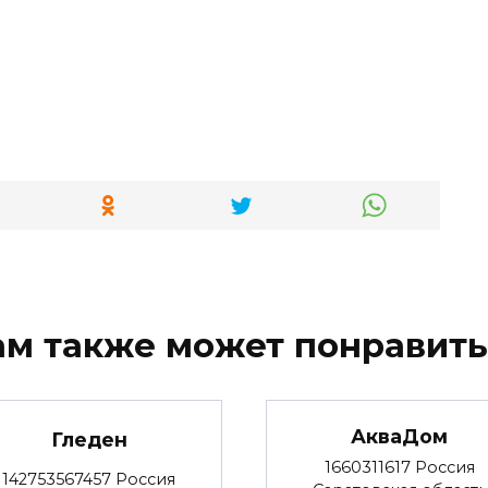
ам также может понравить
АкваДом
Гледен
1660311617 Россия
142753567457 Россия