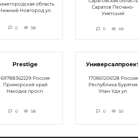
Саратовская область
ижегородская область
Саратов Песчано-
Нижний Новгород ул.
Умётский
0
58
0
46
Prestige
Универсалпроек
69788362229 Россия
170861206128 Россия
Приморский край
Республика Бурятия
Находка просп.
Улан-Удэ ул.
0
58
0
50