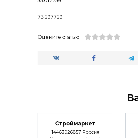
55.017756
73.597759
Оцените статью
В
Строймаркет
14463026857 Россия