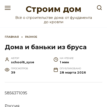
Перейти
Строим дом
к
содержанию
Всё о строительстве дома: от фундамента
до кровли
ГЛАВНАЯ
»
РАЗНОЕ
Дома и баньки из бруса
АВТОР
НА ЧТЕНИЕ
school6_syse
1 мин
ПРОСМОТРОВ
ОПУБЛИКОВАНО
39
28 марта 2026
5856371095
Россия