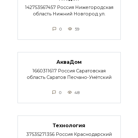
142753567457 Россия Нижегородская
область Нижний Новгород ул.
0
59
АкваДом
1660311617 Россия Саратовская
область Саратов Песчано-Умётский
0
48
Технология
37535271356 Россия Краснодарский